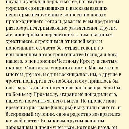
поучая и убеждая держаться ее, богомудро
укрепляя сомневающихся и высказывающих
некоторые недоуменные вопросы по поводу
происходившего тогда и давая по всем предметам
разговора исчерпывающие разъяснения. Другим
же, иноверцам и перешедшим к ним окаянным
христианам, отрекшимся от нашей веры и
поносившим ее, часто без страха говорил о
воплощенном домостроительстве Господа и Бога
нашего, о поклонении Честному Кресту и святым
иконам. Они также спорили с ним о Магомете и о
многом другом, и одни восхищались им, а другие в
ярости подвергли его побоям, и ему пришлось бы
пострадать даже до мученического венца, если бы,
по Божьему Промыслу, агаряне не пощадили его,
надеясь получить за него выкуп. По прошествии
времени христиане (болгары) выкупили святого, и
бескровный мученик, снова радостно возвратился
к своей пастве. Ко многим другим великим
дарованиям и преимуществам, которые имел, он