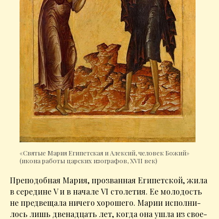
«Святые Мария Египетская и Алексий, человек Божий»
(икона работы царских изографов, XVII век)
Пре­по­доб­ная Ма­рия, про­зван­ная Еги­пет­ской, жи­ла
в се­ре­дине V и в на­ча­ле VI сто­ле­тия. Ее мо­ло­дость
не пред­ве­ща­ла ни­че­го хо­ро­ше­го. Ма­рии ис­пол­ни­
лось лишь две­на­дцать лет, ко­гда она ушла из сво­е­