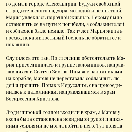
го до­ма в го­ро­де Алек­сан­дрии. Бу­дучи сво­бод­ной
от ро­ди­тель­ско­го над­зо­ра, мо­ло­дой и неопыт­ной,
Ма­рия увлек­лась по­роч­ной жиз­нью. Неко­му бы­ло
оста­но­вить ее на пу­ти к по­ги­бе­ли, а со­блаз­ни­те­лей
и со­блаз­нов бы­ло нема­ло. Так 17 лет Ма­рия жи­ла в
гре­хах, по­ка ми­ло­сти­вый Гос­подь не об­ра­тил ее к
по­ка­я­нию.
Слу­чи­лось это так. По сте­че­нию об­сто­я­тельств Ма­
рия при­со­еди­ни­лась к груп­пе па­лом­ни­ков, на­прав­
ляв­ших­ся в Свя­тую Зем­лю. Плы­вя с па­лом­ни­ка­ми
на ко­раб­ле, Ма­рия не пе­ре­ста­ва­ла со­блаз­нять лю­
дей и гре­шить. По­пав в Иеру­са­лим, она при­со­еди­
ни­лась к па­лом­ни­кам, на­прав­ляв­шим­ся в храм
Вос­кре­се­ния Хри­сто­ва.
Лю­ди ши­ро­кой тол­пой вхо­ди­ли в храм, а Ма­рия у
вхо­да бы­ла оста­нов­ле­на неви­ди­мой ру­кой и ни­ка­
ки­ми уси­ли­я­ми не мог­ла вой­ти в него. Тут по­ня­ла