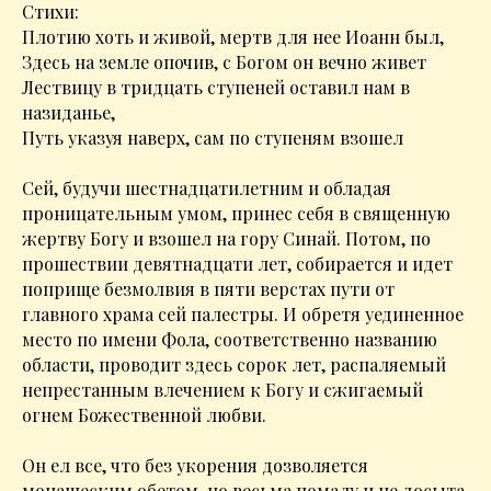
Стихи:
Плотию хоть и живой, мертв для нее Иоанн был,
Здесь на земле опочив, с Богом он вечно живет
Лествицу в тридцать ступеней оставил нам в
назиданье,
Путь указуя наверх, сам по ступеням взошел
Cей, будучи шестнадцатилетним и обладая
проницательным умом, принес себя в священную
жертву Богу и взошел на гору Синай. Потом, по
прошествии девятнадцати лет, собирается и идет
поприще безмолвия в пяти верстах пути от
главного храма сей палестры. И обретя уединенное
место по имени Фола, соответственно названию
области, проводит здесь сорок лет, распаляемый
непрестанным влечением к Богу и сжигаемый
огнем Божественной любви.
Он ел все, что без укорения дозволяется
монашеским обетом, но весьма помалу и не досыта,