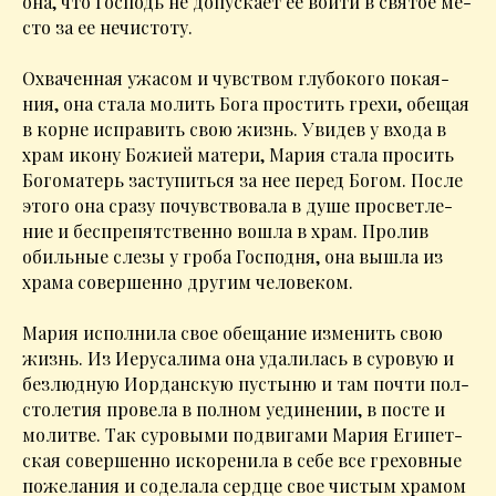
она, что Гос­подь не до­пус­ка­ет ее вой­ти в свя­тое ме­
сто за ее нечи­сто­ту.
Охва­чен­ная ужа­сом и чув­ством глу­бо­ко­го по­ка­я­
ния, она ста­ла мо­лить Бо­га про­стить гре­хи, обе­щая
в корне ис­пра­вить свою жизнь. Уви­дев у вхо­да в
храм ико­ну Бо­жи­ей ма­те­ри, Ма­рия ста­ла про­сить
Бо­го­ма­терь за­сту­пить­ся за нее пе­ред Бо­гом. По­сле
это­го она сра­зу по­чув­ство­ва­ла в ду­ше про­свет­ле­
ние и бес­пре­пят­ствен­но во­шла в храм. Про­лив
обиль­ные сле­зы у гро­ба Гос­под­ня, она вы­шла из
хра­ма со­вер­шен­но дру­гим че­ло­ве­ком.
Ма­рия ис­пол­ни­ла свое обе­ща­ние из­ме­нить свою
жизнь. Из Иеру­са­ли­ма она уда­ли­лась в су­ро­вую и
без­люд­ную Иор­дан­скую пу­сты­ню и там по­чти пол­
сто­ле­тия про­ве­ла в пол­ном уеди­не­нии, в по­сте и
мо­лит­ве. Так су­ро­вы­ми по­дви­га­ми Ма­рия Еги­пет­
ская со­вер­шен­но ис­ко­ре­ни­ла в се­бе все гре­хов­ные
по­же­ла­ния и со­де­ла­ла серд­це свое чи­стым хра­мом