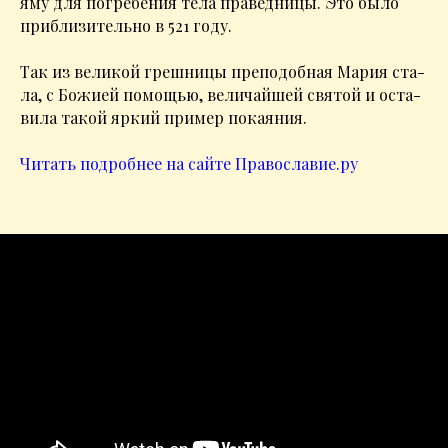
яму для по­гре­бе­ния те­ла пра­вед­ни­цы. Это бы­ло
при­бли­зи­тель­но в 521 го­ду.
Так из ве­ли­кой греш­ни­цы пре­по­доб­ная Ма­рия ста­
ла, с Бо­жи­ей по­мо­щью, ве­ли­чай­шей свя­той и оста­
ви­ла та­кой яр­кий при­мер по­ка­я­ния.
Читать подробнее на сайте Православие.ру