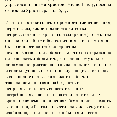
украсился и ранами Христовыми, по Павлу, нося на
себе язвы Христа ср.: Гал. 6, 17 .
И чтобы составить некоторое представление о нем,
перечислим, каковы были его качества:
непревзойденная кротость и смирение (но не когда
он говорил о Боге и Божественном, - ибо в этом он
был очень ревностен); совершенная
незлопамятность и доброта, так что он старался по
силе воздать добром тем, кто сделал ему какое-
либо зло; неприятие наветов на ближних; терпение
и великодушие в постоянно случающихся скорбях;
возвышение над всяким сластолюбием и
тщеславием; постоянная бедность и
непритязательность во всех телесных
потребностях, так что он за столь длительное
время не изнемог в лишениях; безмолвие и тихость
в терпении, и благодать всегда давалась ему столь
изобильно, что и внешне это было явно всем