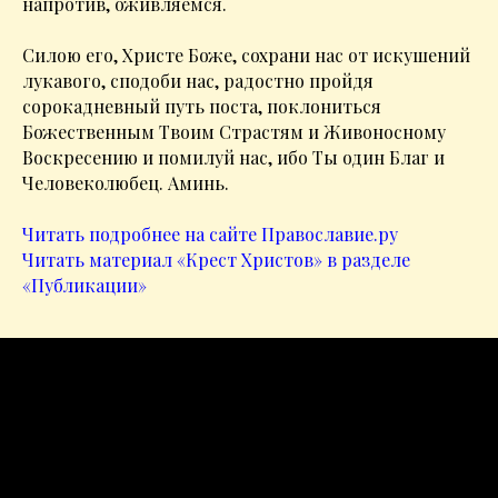
напротив, оживляемся.
Силою его, Христе Боже, сохрани нас от искушений
лукавого, сподоби нас, радостно пройдя
сорокадневный путь поста, поклониться
Божественным Твоим Страстям и Живоносному
Воскресению и помилуй нас, ибо Ты один Благ и
Человеколюбец. Аминь.
Читать подробнее на сайте Православие.ру
Читать материал «Крест Христов» в разделе
«Публикации»