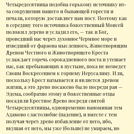
Четыредесятница подобна горькому источнику из-
за сокрушения нашего и бывающей горести и
печали, которую доставляет нам пост. Поэтому как
в середину того источника божественный Моисей
положил дерево и усладил его, — так и Бог,
проведший нас через духовное Чермное море и
изведший от фараона мысленного, Животворящим
Древом Честного и Животворящего Креста
услаждает горечь сорокадневного поста и утешает
нас, как пребывающих в пустыне, пока не возведет
Своим Воскресением к горнему Иерусалиму. Или,
поскольку Крест называется и является древом
жизни, а это древо посажено было посреди рая —
Эдема, сообразно этому и божественные отцы
посадили Крестное Древо посреди святой
Четыредесятницы, одновременно напоминая тем
Адамово сластолюбие (падение), и вместе с тем
получая через древо избавление от него, ибо,
вкушая от него, мы уже (больше) не умираем, но