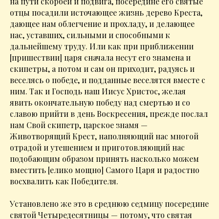
на пути скорбей и подвига, посередине его святые
отцы посадили источающее жизнь дерево Креста,
дающее нам облегчение и прохладу, и делающее
нас, уставших, сильными и способными к
дальнейшему труду. Или как при приближении
[пришествии] царя сначала несут его знамена и
скипетры, а потом и сам он приходит, радуясь и
веселясь о победе, и подданные веселятся вместе с
ним. Так и Господь наш Иисус Христос, желая
явить окончательную победу над смертью и со
славою прийти в день Воскресения, прежде послал
нам Свой скипетр, царское знамя —
Животворящий Крест, наполняющий нас многой
отрадой и утешением и приготовляющий нас
подобающим образом принять насколько можем
вместить [елико мощно] Самого Царя и радостно
восхвалить как Победителя.
Установлено же это в среднюю седмицу посередине
святой Четыредесятницы — потому, что святая