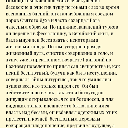
Помощью Божией победив все искушения
бесовские и очистив душу потоками слез во время
всенощных бдений, он стал избранным сосудом
даров Святого Духа и часто созерцал Бога
чудесным образом. По причине нападений турков
он перешел в Фессалонику, в Верийский скит, и
был вынужден беседовать с некоторыми
жителями города. Потом, усердно проходя
жизненный путь, очистив совершенно и тело, и
душу, уже в преклонном возрасте Григорий по
Божиему повелению принял сан священства и, как
некий бесплотный, будучи как бы в исступлении,
совершал Тайны литургию , так что умилялись
душою все, кто только видел его. Он был
действительно велик, так что и богоугодно
живущим открывалось, что он богоносец, и для
видящих только внешнее это было явно: имея
власть над бесами, он избавлял одержимых от их
прелести и козней; бесплодным деревьям
возвращал плодоношение; предвидел будущее, а