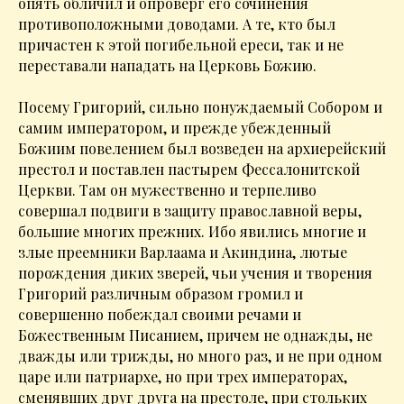
опять обличил и опроверг его сочинения
противоположными доводами. А те, кто был
причастен к этой погибельной ереси, так и не
переставали нападать на Церковь Божию.
Посему Григорий, сильно понуждаемый Собором и
самим императором, и прежде убежденный
Божиим повелением был возведен на архиерейский
престол и поставлен пастырем Фессалонитской
Церкви. Там он мужественно и терпеливо
совершал подвиги в защиту православной веры,
большие многих прежних. Ибо явились многие и
злые преемники Варлаама и Акиндина, лютые
порождения диких зверей, чьи учения и творения
Григорий различным образом громил и
совершенно побеждал своими речами и
Божественным Писанием, причем не однажды, не
дважды или трижды, но много раз, и не при одном
царе или патриархе, но при трех императорах,
сменявших друг друга на престоле, при стольких