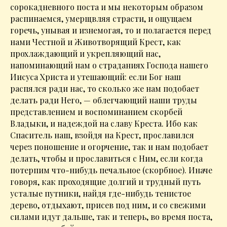
сорокадневного поста и мы некоторым образом
распинаемся, умерщвляя страсти, и ощущаем
горечь, унывая и изнемогая, то и полагается перед
нами Честной и Животворящий Крест, как
прохлаждающий и укрепляющий нас,
напоминающий нам о страданиях Господа нашего
Иисуса Христа и утешающий: если Бог наш
распялся ради нас, то сколько же нам подобает
делать ради Него, — облегчающий наши труды
представлением и воспоминанием скорбей
Владыки, и надеждой на славу Креста. Ибо как
Спаситель наш, взойдя на Крест, прославился
через поношение и огорчение, так и нам подобает
делать, чтобы и прославиться с Ним, если когда
потерпим что-нибудь печальное (скорбное). Иначе
говоря, как проходящие долгий и трудный путь
усталые путники, найдя где-нибудь тенистое
дерево, отдыхают, присев под ним, и со свежими
силами идут дальше, так и теперь, во время поста,