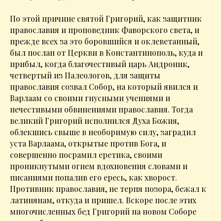
По этой причине святой Григорий, как защитник
православия и проповедник Фаворского света, и
прежде всех за это боровшийся и оклеветанный,
был послан от Церкви в Константинополь, куда и
прибыл, когда благочестивый царь Андроник,
четвертый из Палеологов, для защиты
православия созвал Собор, на который явился и
Варлаам со своими гнусными учениями и
нечестивыми обвинениями православия. Тогда
великий Григорий исполнился Духа Божия,
облекшись свыше в необоримую силу, заградил
уста Варлаама, открытые против Бога, и
совершенно посрамил еретика, своими
проникнутыми огнем вдохновения словами и
писаниями попалив его ересь, как хворост.
Противник православия, не терпя позора, бежал к
латинянам, откуда и пришел. Вскоре после этих
многочисленных бед Григорий на новом Соборе