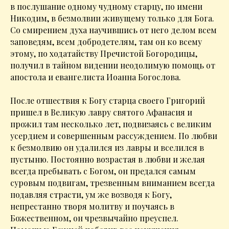
в послушание одному чудному старцу, по имени
Никодим, в безмолвии живущему только для Бога.
Со смирением духа научившись от него делом всем
заповедям, всем добродетелям, там он ко всему
этому, по ходатайству Пречистой Богородицы,
получил в тайном видении неодолимую помощь от
апостола и евангелиста Иоанна Богослова.
После отшествия к Богу старца своего Григорий
пришел в Великую лавру святого Афанасия и
прожил там несколько лет, подвизаясь с великим
усердием и совершенным рассуждением. По любви
к безмолвию он удалился из лавры и вселился в
пустыню. Постоянно возрастая в любви и желая
всегда пребывать с Богом, он предался самым
суровым подвигам, трезвенным вниманием всегда
подавляя страсти, ум же возводя к Богу,
непрестанно творя молитву и поучаясь в
Божественном, он чрезвычайно преуспел.