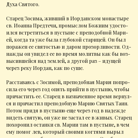
Ду­ха Свя­то­го.
Ста­рец Зо­си­ма, жив­ший в Иор­дан­ском мо­на­сты­ре
св. Иоан­на Пред­те­чи, про­мыс­лом Бо­жи­им удо­сто­
ил­ся встре­тить­ся в пу­стыне с пре­по­доб­ной Ма­ри­
ей, ко­гда та уже бы­ла глу­бо­кой ста­ри­цей. Он был
по­ра­жен ее свя­то­стью и да­ром про­зор­ли­во­сти. Од­
на­жды он уви­дел ее во вре­мя мо­лит­вы как бы воз­
вы­сив­шей­ся над зем­лей, а дру­гой раз – иду­щей
через ре­ку Иор­дан, как по су­ше.
Рас­ста­ва­ясь с Зо­си­мой, пре­по­доб­ная Ма­рия по­про­
си­ла его через год опять прий­ти в пу­сты­ню, чтобы
при­ча­стить ее. Ста­рец в на­зна­чен­ное вре­мя вер­нул­
ся и при­ча­стил пре­по­доб­ную Ма­рию Свя­тых Та­ин.
По­том при­дя в пу­сты­ню еще через год в на­деж­де
ви­деть свя­тую, он уже не за­стал ее в жи­вых. Ста­рец
по­хо­ро­нил остан­ки св. Ма­рии там в пу­стыне, в чем
ему по­мог лев, ко­то­рый сво­и­ми ког­тя­ми вы­рыл