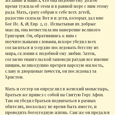
желание и нашел, что она подобно ему долгое
время тужила об этом и в равной мере с ним этому
рада. Мать, сразу собрав к себе всех детей,
радостно сказала: Вот я и дети, которых дал мне
Бог Ис. 8, 18; Евр. 2, 13 . Испытывая их добрые
мысли, она возвестила им намерение великого
Григория. Он, обратившись к ним с
поучительными словами, вскоре убедил всех
согласиться и усердно последовать бегству из
мира, склонив к подобной ему любви. Затем,
согласно евангельской заповеди раздав все имение
нищим, великодушно презрев царскую милость,
славу и дворцовые почести, он последовал за
Христом.
Мать и сестер он определил в женский монастырь,
братьев же привел с собой на Святую Гору Афон.
Там он убедил братьев подвизаться в разных
обителях, поскольку не время быть вместе, и
проводить богоугодную жизнь. Сам же он предался