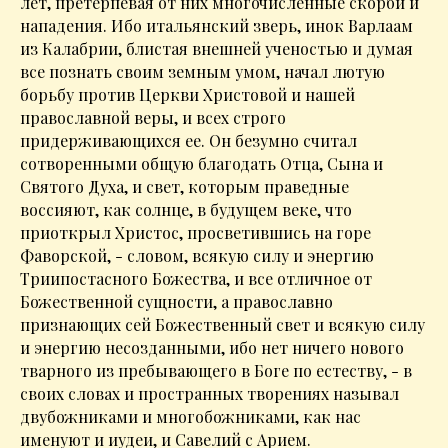
лет, претерпевая от них многочисленные скорби и
нападения. Ибо итальянский зверь, инок Варлаам
из Калабрии, блистая внешней ученостью и думая
все познать своим земным умом, начал лютую
борьбу против Церкви Христовой и нашей
православной веры, и всех строго
придерживающихся ее. Он безумно считал
сотворенными общую благодать Отца, Сына и
Святого Духа, и свет, которым праведные
воссияют, как солнце, в будущем веке, что
приоткрыл Христос, просветившись на горе
Фаворской, - словом, всякую силу и энергию
Триипостасного Божества, и все отличное от
Божественной сущности, а православно
признающих сей Божественный свет и всякую силу
и энергию несозданными, ибо нет ничего нового
тварного из пребывающего в Боге по естеству, - в
своих словах и пространных творениях называл
двубожниками и многобожниками, как нас
именуют и иудеи, и Савелий с Арием.