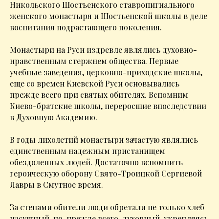
Никольского Шостьенского ставропигиального
женского монастыря и Шостьенской школы в деле
воспитания подрастающего поколения.
Монастыри на Руси издревле являлись духовно-
нравственным стержнем общества. Первые
учебные заведения, церковно-приходские школы,
еще со времен Киевской Руси основывались
прежде всего при святых обителях. Вспомним
Киево-братские школы, переросшие впоследствии
в Духовную Академию.
В годы лихолетий монастыри зачастую являлись
единственным надежным пристанищем
обездоленных людей. Достаточно вспомнить
героическую оборону Свято-Троицкой Сергиевой
Лавры в Смутное время.
За стенами обители люди обретали не только хлеб
насущный, но, прежде всего, духовный, укрепляясь