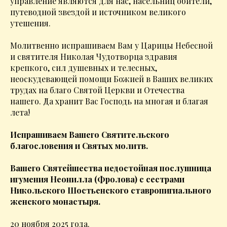
управление являются для нас, насельниц обители,
путеводной звездой и источником великого
утешения.
Молитвенно испрашиваем Вам у Царицы Небесной
и святителя Николая Чудотворца здравия
крепкого, сил душевных и телесных,
неоскудевающей помощи Божией в Ваших великих
трудах на благо Святой Церкви и Отечества
нашего. Да хранит Вас Господь на многая и благая
лета!
Испрашиваем Вашего Святительского
благословения и Святых молитв.
Вашего Святейшества недостойная послушница
игумения Неонилла (Фролова) с сестрами
Никольского Шостьенского ставропигиального
женского монастыря.
20 ноября 2025 года.