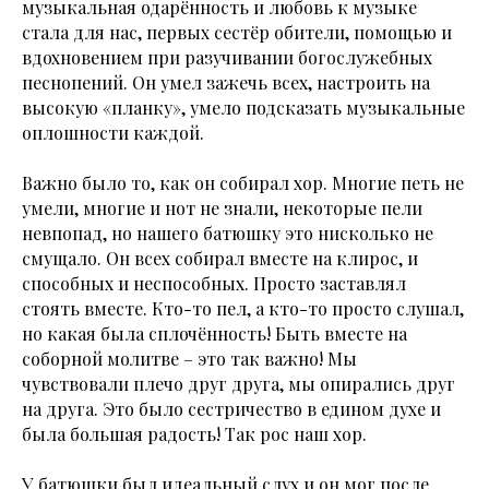
музыкальная одарённость и любовь к музыке
стала для нас, первых сестёр обители, помощью и
вдохновением при разучивании богослужебных
песнопений. Он умел зажечь всех, настроить на
высокую «планку», умело подсказать музыкальные
оплошности каждой.
Важно было то, как он собирал хор. Многие петь не
умели, многие и нот не знали, некоторые пели
невпопад, но нашего батюшку это нисколько не
смущало. Он всех собирал вместе на клирос, и
способных и неспособных. Просто заставлял
стоять вместе. Кто-то пел, а кто-то просто слушал,
но какая была сплочённость! Быть вместе на
соборной молитве – это так важно! Мы
чувствовали плечо друг друга, мы опирались друг
на друга. Это было сестричество в едином духе и
была большая радость! Так рос наш хор.
У батюшки был идеальный слух и он мог после