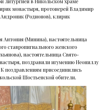
й литургией в Никольском храме
лирик монастыря, протоиерей Владимир
 Андроник (Родионов), клирик
я Антония (Минина), настоятельница
ого ставропигиального женского
кьянова), настоятельница Свято-
онастыря, поздравили игумению Неониллу
. К поздравлениям присоединились
икольской Шостьенской обители.