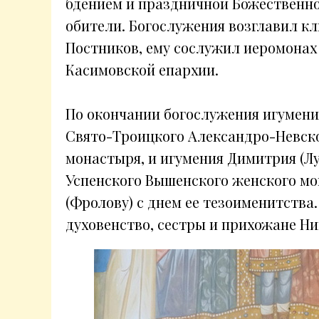
бдением и праздничной Божественно
обители. Богослужения возглавил к
Постников, ему сослужил иеромонах
Касимовской епархии.
По окончании богослужения игумени
Свято-Троицкого Александро-Невск
монастыря, и игумения Димитрия (Лу
Успенского Вышенского женского м
(Фролову) с днем ее тезоименитства
духовенство, сестры и прихожане Н