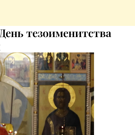
. День тезоименитства
ы