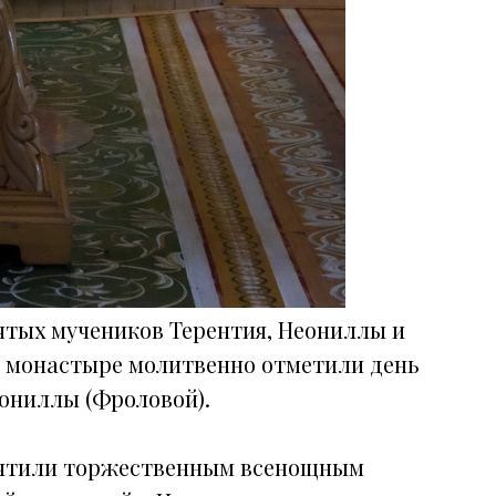
святых мучеников Терентия, Неониллы и
м монастыре молитвенно отметили день
ониллы (Фроловой).
очтили торжественным всенощным